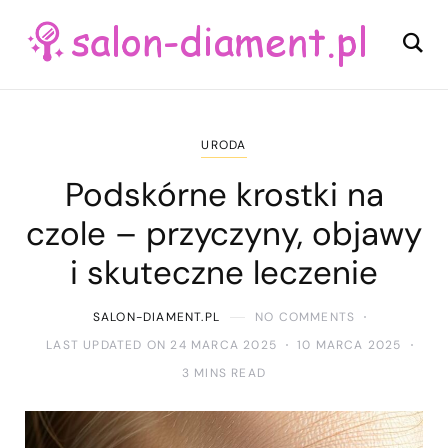
URODA
Podskórne krostki na
czole – przyczyny, objawy
i skuteczne leczenie
SALON-DIAMENT.PL
NO COMMENTS
LAST UPDATED ON 24 MARCA 2025
10 MARCA 2025
3 MINS READ