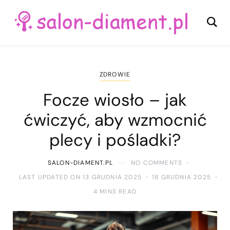
ZDROWIE
Focze wiosło – jak
ćwiczyć, aby wzmocnić
plecy i pośladki?
SALON-DIAMENT.PL
NO COMMENTS
LAST UPDATED ON 13 GRUDNIA 2025
18 GRUDNIA 2025
4 MINS READ