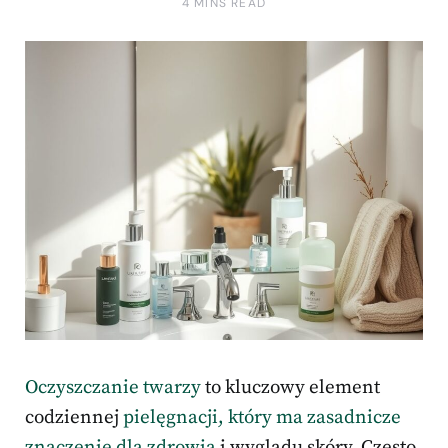
4 MINS READ
Oczyszczanie twarzy
to kluczowy element
codziennej
pielęgnacji, który ma zasadnicze
znaczenie dla zdrowia
i wyglądu skóry. Często