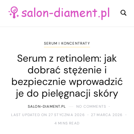
SERUM I KONCENTRATY
Serum z retinolem: jak
dobrać stężenie i
bezpiecznie wprowadzić
je do pielęgnacji skóry
SALON-DIAMENT.PL
NO COMMENTS
LAST UPDATED ON 27 STYCZNIA 2026
27 MARCA 2026
4 MINS READ