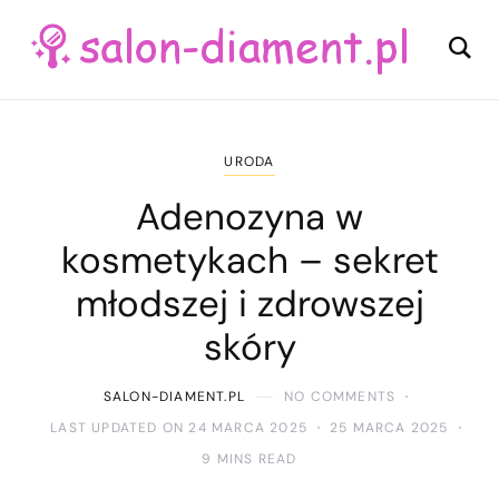
URODA
Adenozyna w
kosmetykach – sekret
młodszej i zdrowszej
skóry
SALON-DIAMENT.PL
NO COMMENTS
LAST UPDATED ON 24 MARCA 2025
25 MARCA 2025
9 MINS READ