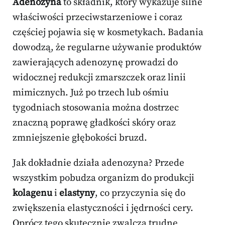
Adenozyna
to składnik, który wykazuje silne
właściwości przeciwstarzeniowe i coraz
częściej pojawia się w kosmetykach. Badania
dowodzą, że regularne używanie produktów
zawierających adenozynę prowadzi do
widocznej redukcji zmarszczek oraz linii
mimicznych. Już po trzech lub ośmiu
tygodniach stosowania można dostrzec
znaczną poprawę gładkości skóry oraz
zmniejszenie głębokości bruzd.
Jak dokładnie działa adenozyna? Przede
wszystkim pobudza organizm do produkcji
kolagenu
i
elastyny
, co przyczynia się do
zwiększenia elastyczności i jędrności cery.
Oprócz tego skutecznie zwalcza trudne