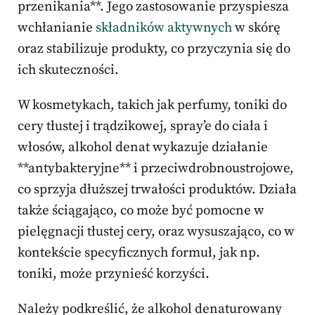
przenikania**. Jego zastosowanie przyspiesza
wchłanianie
składników aktywnych
w skórę
oraz stabilizuje produkty, co przyczynia się do
ich skuteczności.
W kosmetykach, takich jak perfumy, toniki do
cery tłustej i trądzikowej, spray’e do ciała i
włosów, alkohol denat wykazuje działanie
**antybakteryjne** i przeciwdrobnoustrojowe,
co sprzyja dłuższej trwałości produktów. Działa
także ściągająco, co może być pomocne w
pielęgnacji tłustej cery, oraz wysuszająco, co w
kontekście specyficznych formuł, jak np.
toniki, może przynieść korzyści.
Należy podkreślić, że alkohol denaturowany