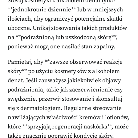
Stosuj kosmetyki z alkoholem denat tylko
**jednokrotnie dziennie** lub w mniejszych
ilościach, aby ograniczyć potencjalne skutki
uboczne. Unikaj stosowania takich produktów
na **podrażnioną lub uszkodzoną skórę**,
ponieważ mogą one nasilać stan zapalny.
Pamiętaj, aby **zawsze obserwować reakcje
skóry** po użyciu kosmetyków z alkoholem
denat. Jeśli zauważysz jakiekolwiek objawy
podrażnienia, takie jak zaczerwienienie czy
swędzenie, przerwij stosowanie i skonsultuj
się z dermatologiem. Regularne stosowanie
nawilżających właściwości kremów i lotionów,
które **sprzyjają regeneracji naskórka**, może
także znacznie poprawić kondycję skóry.