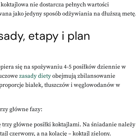
 koktajlowa nie dostarcza pełnych wartości
wana jako jedyny sposób odżywiania na dłuższą metę
sady, etapy i plan
opiera się na spożywaniu 4-5 posiłków dziennie w
luczowe
zasady diety
obejmują zbilansowanie
proporcje białek, tłuszczów i węglowodanów w
trzy główne fazy:
ę trzy główne posiłki koktajlami. Na śniadanie należy
ajl czerwony, a na kolację – koktajl zielony.