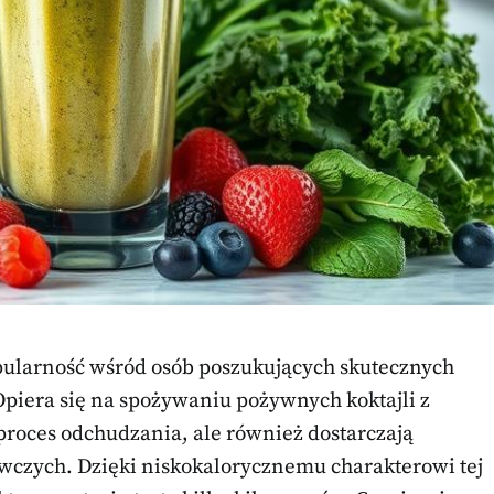
ularność wśród osób poszukujących skutecznych
Opiera się na spożywaniu pożywnych koktajli z
proces odchudzania, ale również dostarczają
czych. Dzięki niskokalorycznemu charakterowi tej