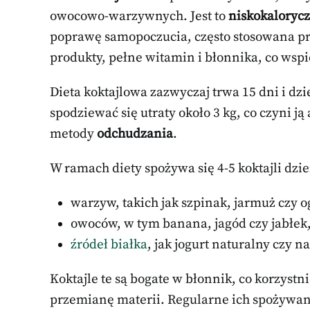
owocowo-warzywnych. Jest to
niskokalorycz
poprawę samopoczucia, często stosowana pr
produkty, pełne witamin i błonnika, co wspie
Dieta koktajlowa zazwyczaj trwa 15 dni i dzie
spodziewać się utraty około 3 kg, co czyni j
metody
odchudzania
.
W ramach diety spożywa się 4-5 koktajli dzie
warzyw, takich jak szpinak, jarmuż czy o
owoców, w tym banana, jagód czy jabłek
źródeł białka
, jak jogurt naturalny czy n
Koktajle te są bogate w błonnik, co korzyst
przemianę materii. Regularne ich spożywan