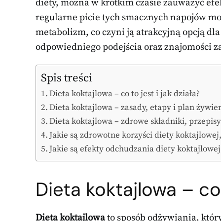
diety, można w krótkim czasie zauważyć efek
regularne picie tych smacznych napojów moż
metabolizm, co czyni ją atrakcyjną opcją dl
odpowiedniego podejścia oraz znajomości za
Spis treści
Dieta koktajlowa – co to jest i jak działa?
Dieta koktajlowa – zasady, etapy i plan żywi
Dieta koktajlowa – zdrowe składniki, przepisy
Jakie są zdrowotne korzyści diety koktajlowej
Jakie są efekty odchudzania diety koktajlowe
Dieta koktajlowa – co 
Dieta koktajlowa
to sposób odżywiania, który