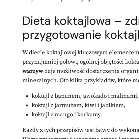
Dieta koktajlowa – zd
przygotowanie koktajl
W diecie koktajlowej kluczowym elementem
przynajmniej połowę ogólnej objętości kokt
warzyw
daje możliwość dostarczenia organ
mineralnych. Oto kilka przykładów, które m
koktajl z bananem, awokado i malinami,
koktajl z jarmużem, kiwi i jabłkiem,
koktajl z mango i kurkumy.
Każdy z tych przepisów jest łatwy do wykon