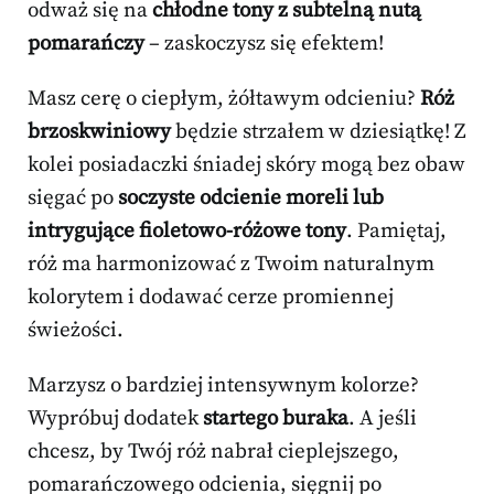
odważ się na
chłodne tony z subtelną nutą
pomarańczy
– zaskoczysz się efektem!
Masz cerę o ciepłym, żółtawym odcieniu?
Róż
brzoskwiniowy
będzie strzałem w dziesiątkę! Z
kolei posiadaczki śniadej skóry mogą bez obaw
sięgać po
soczyste odcienie moreli lub
intrygujące fioletowo-różowe tony
. Pamiętaj,
róż ma harmonizować z Twoim naturalnym
kolorytem i dodawać cerze promiennej
świeżości.
Marzysz o bardziej intensywnym kolorze?
Wypróbuj dodatek
startego buraka
. A jeśli
chcesz, by Twój róż nabrał cieplejszego,
pomarańczowego odcienia, sięgnij po