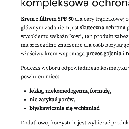
kompleksowa ochrona
Krem z filtrem SPF 50
dla cery trądzikowej 
głównym zadaniem jest
skuteczna ochrona
p
wysokiemu wskaźnikowi, ten produkt zabezp
ma szczególne znaczenie dla osób borykając
właściwy krem wspomaga
proces gojenia
i
r
Podczas wyboru odpowiedniego kosmetyku w
powinien mieć:
lekką, niekomedogenną formułę
,
nie zatykać porów
,
błyskawicznie się wchłaniać
.
Dodatkowo, korzystnie jest wybierać produkt