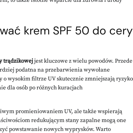
em; to także istotne wsparcie dla zdrowia i urody
ować krem SPF 50 do cery
y trądzikowej
jest kluczowe z wielu powodów. Przede
bardziej podatna na przebarwienia wywołane
 o wysokim filtrze UV skutecznie zmniejszają ryzyko
ie dla osób po różnych kuracjach
dliwym promieniowaniem UV, ale także wspierają
właściwościom redukującym stany zapalne mogą one
iczyć powstawanie nowych wyprysków. Warto