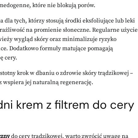
omedogenne, które nie blokują porów.
dla tych, którzy stosują środki eksfoliujące lub leki
rażliwość na promienie słoneczne. Regularne użycie
ieży wygląd skóry oraz minimalizuje ryzyko
ońce. Dodatkowo formuły matujące pomagają
ę cery.
istotny krok w dbaniu o zdrowie skóry trądzikowej –
 wspiera jej naturalną regenerację.
i krem z filtrem do cery
czny
do cery trądzikowej, warto zwrócić uwagę na