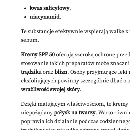
kwas salicylowy
,
niacynamid
.
Te substancje efektywnie wspierają walkę z
sebum.
Kremy SPF 50
oferują szeroką ochronę prz
stosowanie takich preparatów może znaczni
trądziku
oraz
blizn
. Osoby przyjmujące leki 
eksfoliujących powinny szczególnie dbać o
wrażliwość swojej skóry
.
Dzięki matującym właściwościom, te kremy 
niepożądany
połysk na twarzy
. Warto równ
poprawia ich działanie podczas codzienne