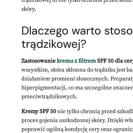
trądzikowej to nie tylko ochrona przed słońc
skóry.
Dlaczego warto stos
trądzikowej?
Zastosowanie
kremu z filtrem
SPF 50 dla cer
wszystkim, skóra skłonna do trądziku jest 
działaniem promieni słonecznych. Preparaty
hiperpigmentacji, co ma szczególne znaczen
przeciwtrądzikowych.
Kremy SPF 50
nie tylko chronią przed szko
proces gojenia uszkodzonej skóry. Dzięki 
poprawić ogólną kondycję cery oraz ogran