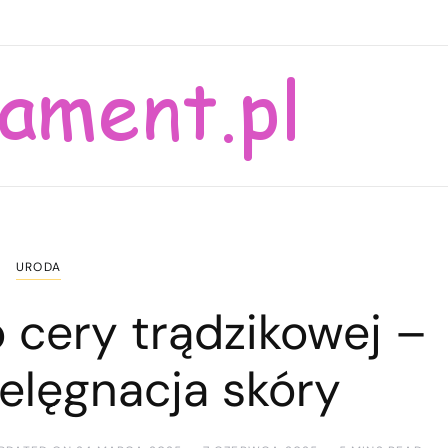
URODA
 cery trądzikowej –
ielęgnacja skóry