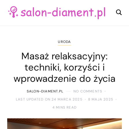
URODA
Masaż relaksacyjny:
techniki, korzyści i
wprowadzenie do życia
SALON-DIAMENT.PL
NO COMMENTS
LAST UPDATED ON 24 MARCA 2025
8 MAJA 2025
4 MINS READ