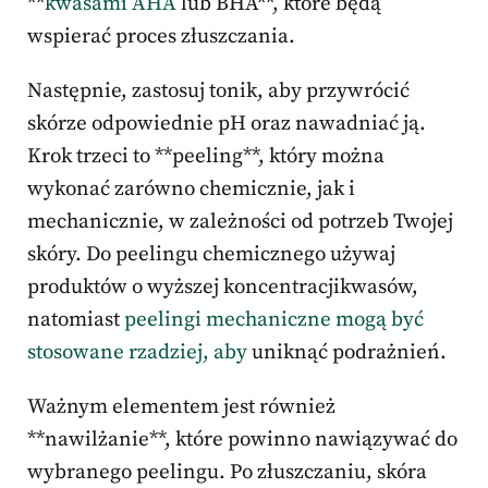
**
kwasami AHA
lub BHA**, które będą
wspierać proces złuszczania.
Następnie, zastosuj tonik, aby przywrócić
skórze odpowiednie pH oraz nawadniać ją.
Krok trzeci to **peeling**, który można
wykonać zarówno chemicznie, jak i
mechanicznie, w zależności od potrzeb Twojej
skóry. Do peelingu chemicznego używaj
produktów o wyższej koncentracjikwasów,
natomiast
peelingi mechaniczne mogą być
stosowane rzadziej, aby
uniknąć podrażnień.
Ważnym elementem jest również
**nawilżanie**, które powinno nawiązywać do
wybranego peelingu. Po złuszczaniu, skóra