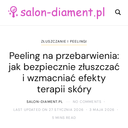
ZŁUSZCZANIE I PEELINGI
Peeling na przebarwienia:
jak bezpiecznie złuszczać
i wzmacniać efekty
terapii skóry
SALON-DIAMENT.PL
NO COMMENTS
LAST UPDATED ON 27 STYCZNIA 2026
3 MAJA 2026
5 MINS READ