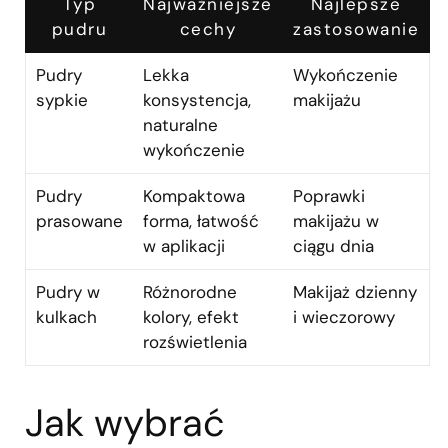
Typ
Najważniejsze
Najlepsze
pudru
cechy
zastosowanie
Pudry
Lekka
Wykończenie
sypkie
konsystencja,
makijażu
naturalne
wykończenie
Pudry
Kompaktowa
Poprawki
prasowane
forma, łatwość
makijażu w
w aplikacji
ciągu dnia
Pudry w
Różnorodne
Makijaż dzienny
kulkach
kolory, efekt
i wieczorowy
rozświetlenia
Jak wybrać