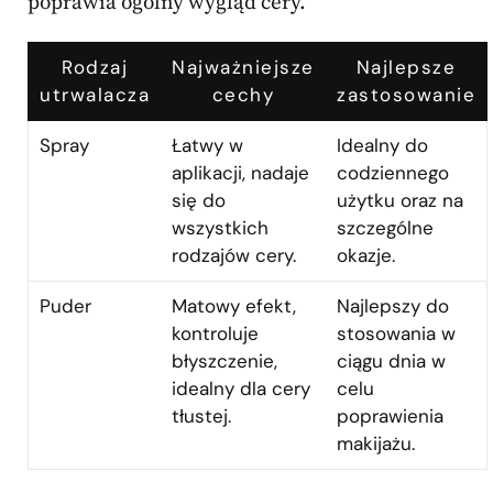
poprawia ogólny wygląd cery.
Rodzaj
Najważniejsze
Najlepsze
utrwalacza
cechy
zastosowanie
Spray
Łatwy w
Idealny do
aplikacji, nadaje
codziennego
się do
użytku oraz na
wszystkich
szczególne
rodzajów cery.
okazje.
Puder
Matowy efekt,
Najlepszy do
kontroluje
stosowania w
błyszczenie,
ciągu dnia w
idealny dla cery
celu
tłustej.
poprawienia
makijażu.