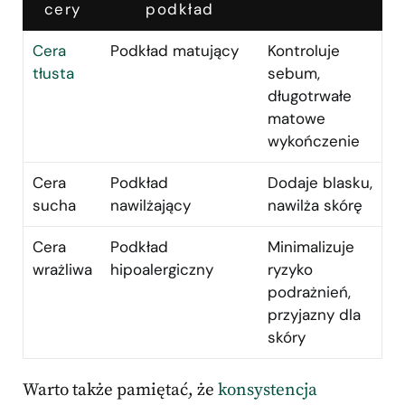
cery
podkład
Cera
Podkład matujący
Kontroluje
tłusta
sebum,
długotrwałe
matowe
wykończenie
Cera
Podkład
Dodaje blasku,
sucha
nawilżający
nawilża skórę
Cera
Podkład
Minimalizuje
wrażliwa
hipoalergiczny
ryzyko
podrażnień,
przyjazny dla
skóry
Warto także pamiętać, że
konsystencja