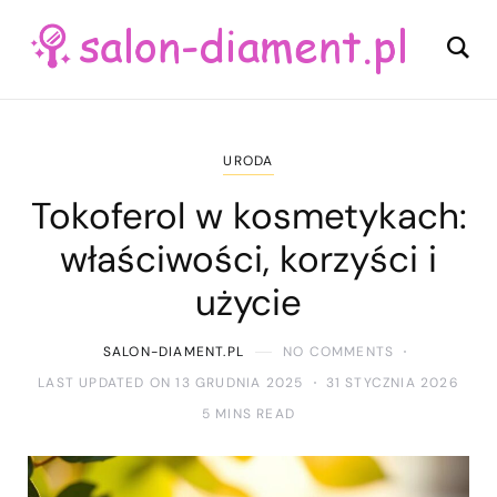
URODA
Tokoferol w kosmetykach:
właściwości, korzyści i
użycie
SALON-DIAMENT.PL
NO COMMENTS
LAST UPDATED ON 13 GRUDNIA 2025
31 STYCZNIA 2026
5 MINS READ