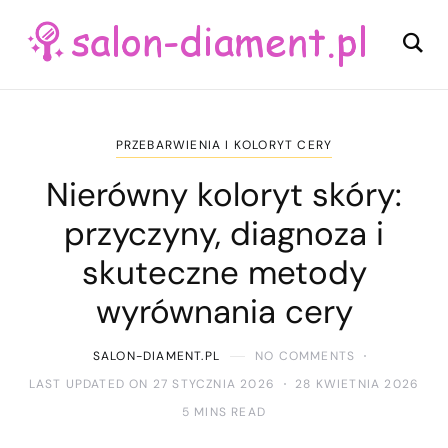
PRZEBARWIENIA I KOLORYT CERY
Nierówny koloryt skóry:
przyczyny, diagnoza i
skuteczne metody
wyrównania cery
SALON-DIAMENT.PL
NO COMMENTS
LAST UPDATED ON 27 STYCZNIA 2026
28 KWIETNIA 2026
5 MINS READ