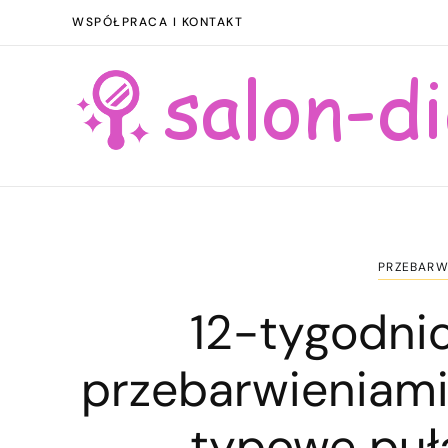
WSPÓŁPRACA I KONTAKT
PRZEBARWI
12-tygodnio
przebarwieniami:
typowe puła