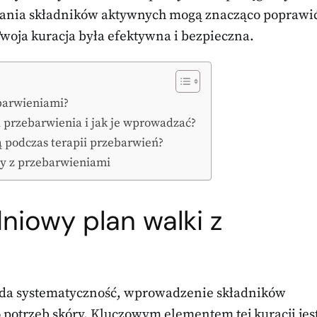
łania składników aktywnych mogą znacząco poprawi
 Twoja kuracja była efektywna i bezpieczna.
ebarwieniami?
a przebarwienia i jak je wprowadzać?
ą podczas terapii przebarwień?
óry z przebarwieniami
niowy plan walki z
da systematyczność, wprowadzenie składników
 potrzeb skóry. Kluczowym elementem tej kuracji jes